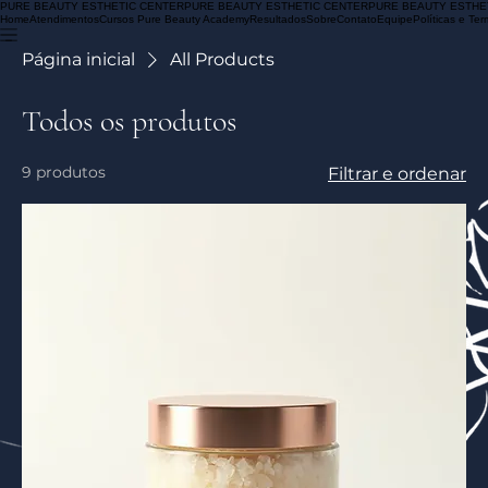
PURE BEAUTY ESTHETIC CENTER
Home
Atendimentos
Cursos Pure Beauty Academy
Resultados
Sobre
Contato
Equipe
Políticas e Te
Página inicial
All Products
Todos os produtos
9 produtos
Filtrar e ordenar