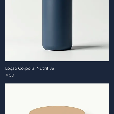
Loção Corporal Nutritiva
Preço
￥50