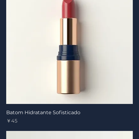
Batom Hidratante Sofisticado
Preço
￥45